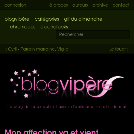
connexion
à propos
auteurs
archive
contact
blogvipère
catégories
gif du dimanche
chroniques
électrofucks
< Cyril - Parrain marraine, Vigile
Le fouet >
Le blog de ceux qui ont assez d'amis pour en dire du mal
accueil
Mon affection va et vient