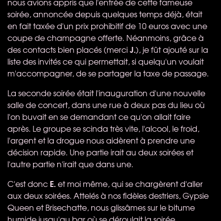
nous avions appris que l'entrée de cette fameuse
soirée, annoncée depuis quelques temps déjà, était
en fait taxée d'un prix prohibitif de 10 euros avec une
coupe de champagne offerte. Néanmoins, grâce à
J.
des contacts bien placés (merci
), je fût ajouté sur la
liste des invités ce qui permettait, si quelqu'un voulait
m'accompagner, de se partager la taxe de passage.
La seconde soirée était l'inauguration d'une nouvelle
salle de concert, dans une rue à deux pas du lieu où
l'on buvait en se demandant ce qu'on allait faire
après. Le groupe se scinda très vite, l'alcool, le froid,
l'argent et la drogue nous aidèrent à prendre une
décision rapide. Une partie irait au deux soirées et
l'autre partie n'irait que dans une.
E.
C'est donc
et moi même, qui se chargèrent d'aller
aux deux soirées. Attelés à nos fidèles destriers, Gypsie
Queen et Brisechatte, nous glissâmes sur le bitume
humide jusqu'au bar où se déroulait la soirée