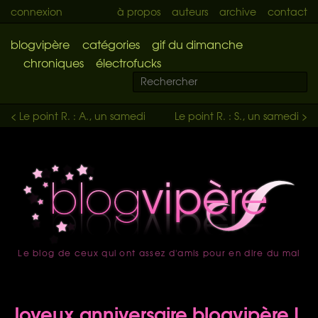
connexion
à propos
auteurs
archive
contact
blogvipère
catégories
gif du dimanche
chroniques
électrofucks
< Le point R. : A., un samedi
Le point R. : S., un samedi >
Le blog de ceux qui ont assez d'amis pour en dire du mal
accueil
Joyeux anniversaire blogvipère !