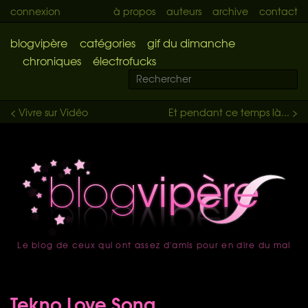
connexion
à propos
auteurs
archive
contact
blogvipère
catégories
gif du dimanche
chroniques
électrofucks
< Vivre sur Vidéo
Et pendant ce temps là... >
Le blog de ceux qui ont assez d'amis pour en dire du mal
accueil
Tekno Love Song