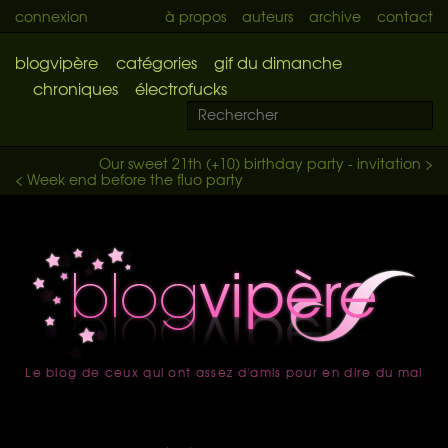
connexion
à propos
auteurs
archive
contact
blogvipère
catégories
gif du dimanche
chroniques
électrofucks
Our sweet 21th (+10) birthday party - invitation >
< Week end before the fluo party
Le blog de ceux qui ont assez d'amis pour en dire du mal
accueil