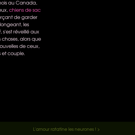
mois au Canada,
eux,
chiens de sac
forçant de garder
olongeant, les
F.
s'est réveillé aux
s choses, alors que
nouvelles de ceux,
s et couple.
L'amour ratatine les neurones ! >