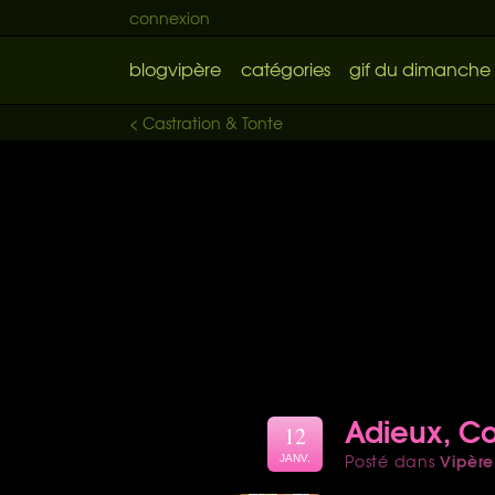
connexion
blogvipère
catégories
gif du dimanche
< Castration & Tonte
Adieux, Cou
12
Vipère
Posté dans
JANV.