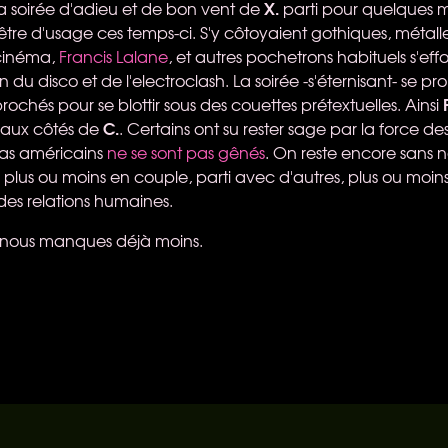
X.
t la soirée d'adieu et de bon vent de
parti pour quelques 
tre d'usage ces temps-ci. S'y côtoyaient gothiques, métall
 cinéma,
Francis Lalane
, et autres pochetrons habituels s'ef
du disco et de l'electroclash. La soirée -s'éternisant- se pr
rochés pour se blottir sous des couettes prétextuelles. Ainsi
C.
aux côtés de
. Certains ont su rester sage par la force de
pas américains
ne se sont pas gênés
. On reste encore sans 
 plus ou moins en couple, parti avec d'autres, plus ou moin
es relations humaines.
 nous manques déjà moins.