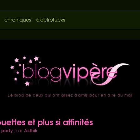
chroniques
électrofucks
Le blog de ceux qui ont assez d'amis pour en dire du mal
accueil
ettes et plus si affinités
 party
Asthik
par