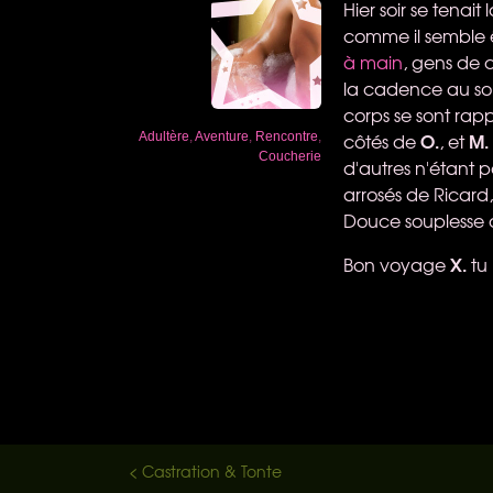
Hier soir se tenai
comme il semble ê
à main
, gens de
la cadence au son 
corps se sont rapp
O.
M.
côtés de
, et
Adultère
,
Aventure
,
Rencontre
,
Coucherie
d'autres n'étant 
arrosés de Ricard,
Douce souplesse d
X.
Bon voyage
tu
< Castration & Tonte